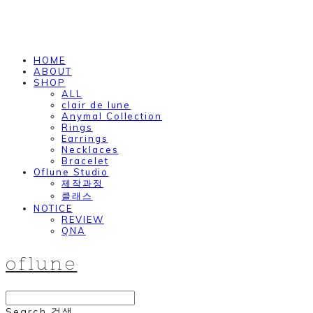
HOME
ABOUT
SHOP
ALL
clair de lune
Anymal Collection
Rings
Earrings
Necklaces
Bracelet
Oflune Studio
제작과정
클래스
NOTICE
REVIEW
QNA
oflune
Search
검색