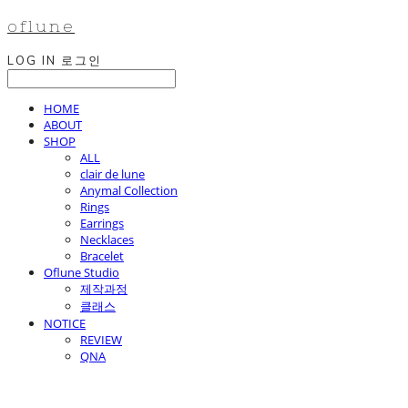
oflune
LOG IN
로그인
HOME
ABOUT
SHOP
ALL
clair de lune
Anymal Collection
Rings
Earrings
Necklaces
Bracelet
Oflune Studio
제작과정
클래스
NOTICE
REVIEW
QNA