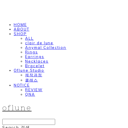
HOME
ABOUT
SHOP
ALL
clair de lune
Anymal Collection
Rings
Earrings
Necklaces
Bracelet
Oflune Studio
제작과정
클래스
NOTICE
REVIEW
QNA
oflune
Search
검색