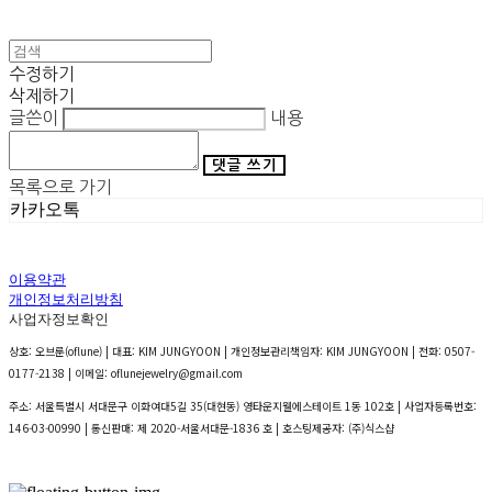
수정하기
삭제하기
글쓴이
내용
댓글 쓰기
목록으로 가기
카카오톡
이용약관
개인정보처리방침
사업자정보확인
상호: 오브룬(oflune) | 대표: KIM JUNGYOON | 개인정보관리책임자: KIM JUNGYOON | 전화: 0507-
0177-2138 | 이메일: oflunejewelry@gmail.com
주소: 서울특별시 서대문구 이화여대5길 35(대현동) 영타운지웰에스테이트 1동 102호 | 사업자등록번호:
146-03-00990
| 통신판매:
제 2020-서울서대문-1836 호
| 호스팅제공자: (주)식스샵