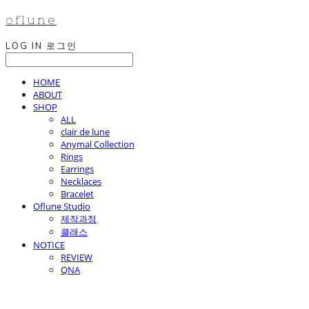
oflune
LOG IN
로그인
HOME
ABOUT
SHOP
ALL
clair de lune
Anymal Collection
Rings
Earrings
Necklaces
Bracelet
Oflune Studio
제작과정
클래스
NOTICE
REVIEW
QNA