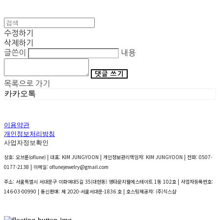
수정하기
삭제하기
글쓴이
내용
댓글 쓰기
목록으로 가기
카카오톡
이용약관
개인정보처리방침
사업자정보확인
상호: 오브룬(oflune) | 대표: KIM JUNGYOON | 개인정보관리책임자: KIM JUNGYOON | 전화: 0507-
0177-2138 | 이메일: oflunejewelry@gmail.com
주소: 서울특별시 서대문구 이화여대5길 35(대현동) 영타운지웰에스테이트 1동 102호 | 사업자등록번호:
146-03-00990
| 통신판매:
제 2020-서울서대문-1836 호
| 호스팅제공자: (주)식스샵