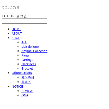
oflune
LOG IN
로그인
HOME
ABOUT
SHOP
ALL
clair de lune
Anymal Collection
Rings
Earrings
Necklaces
Bracelet
Oflune Studio
제작과정
클래스
NOTICE
REVIEW
QNA