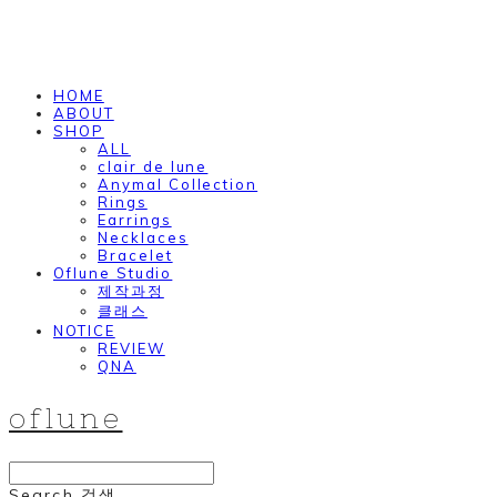
HOME
ABOUT
SHOP
ALL
clair de lune
Anymal Collection
Rings
Earrings
Necklaces
Bracelet
Oflune Studio
제작과정
클래스
NOTICE
REVIEW
QNA
oflune
Search
검색